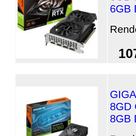
6GB
Rend
10
GIGA
8GD 
8GB