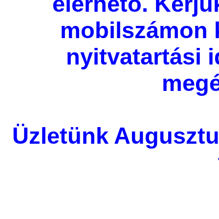
elérhető. Kérjü
mobilszámon 
nyitvatartási
megé
Üzletünk Augusztu