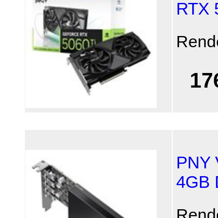
RTX 
Rend
17
PNY 
4GB
Rend