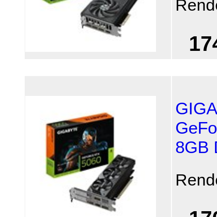
Rend
17
GIGA
GeFo
8GB
Rend