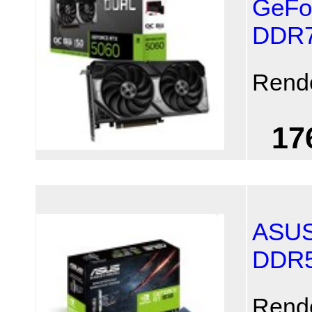
GeFo
DDR
Rend
17
ASUS
DDR
Rend