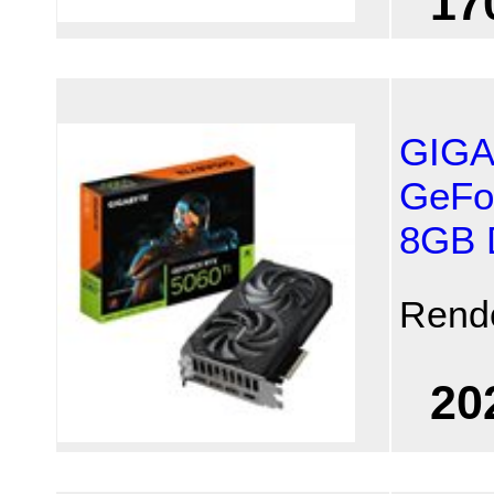
17
GIGA
GeFo
8GB
Rend
20