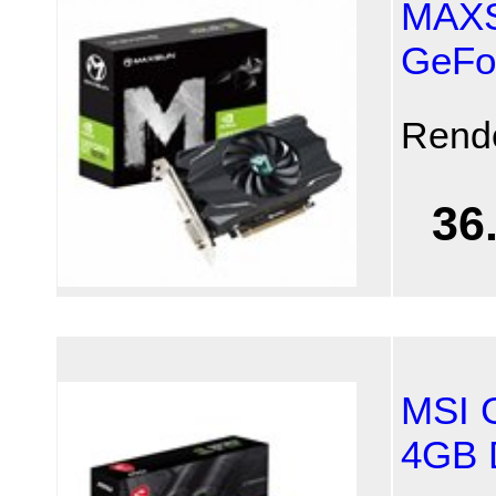
MAXS
GeFo
Rend
36
MSI 
4GB