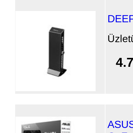
DEEP
Üzlet
4.
ASUS