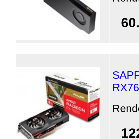
60
SAPP
RX76
Rend
12