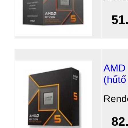
51
AMD 
(hűtő
Rend
82