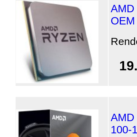
AMD 
OEM
Rend
19
AMD 
100-