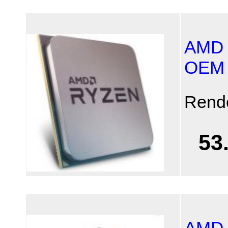
AMD 
OEM
Rend
53
AMD 