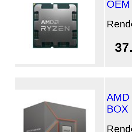
OEM (
Rend
37
AMD 
BOX
Rend