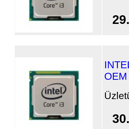
29
INTE
OEM (
Üzlet
30