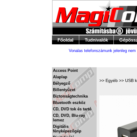
Főoldal
Tudnivalók
Gépöss
Vonalas telefonszámunk jelenleg nem 
Access Point
Alaplap
>>
Egyéb
>>
USB k
Bélyegző
Billentyűzet
Biztonságtechnika
Bluetooth eszköz
CD, DVD tok és tartó
CD, DVD, Blu-ray
lemez
Digitális
fényképezőgép