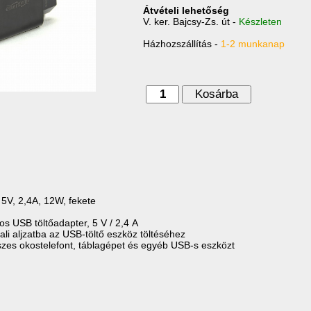
Átvételi lehetőség
V. ker. Bajcsy-Zs. út -
Készleten
Házhozszállítás -
1-2 munkanap
Kosárba
5V, 2,4A, 12W, fekete
tos USB töltőadapter, 5 V / 2,4 A
ali aljzatba az USB-töltő eszköz töltéséhez
szes okostelefont, táblagépet és egyéb USB-s eszközt