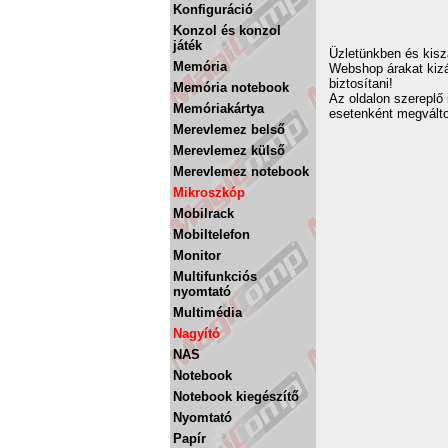
Konfiguráció
Konzol és konzol
játék
Üzletünkben és kiszá
Memória
Webshop árakat kizá
biztosítani!
Memória notebook
Az oldalon szereplő 
Memóriakártya
esetenként megválto
Merevlemez belső
Merevlemez külső
Merevlemez notebook
Mikroszkóp
Mobilrack
Mobiltelefon
Monitor
Multifunkciós
nyomtató
Multimédia
Nagyító
NAS
Notebook
Notebook kiegészítő
Nyomtató
Papír