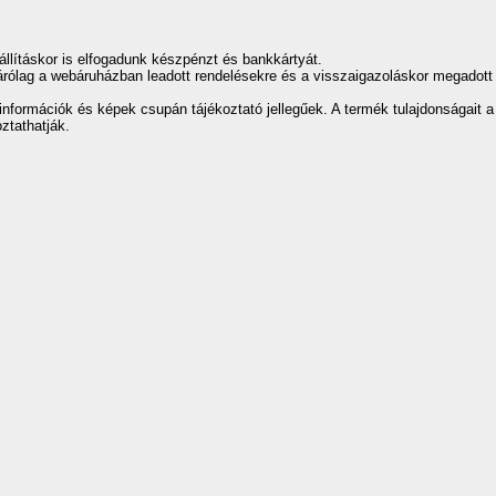
llításkor is elfogadunk készpénzt és bankkártyát.
rólag a webáruházban leadott rendelésekre és a visszaigazoláskor megadott i
információk és képek csupán tájékoztató jellegűek. A termék tulajdonságait a
ztathatják.