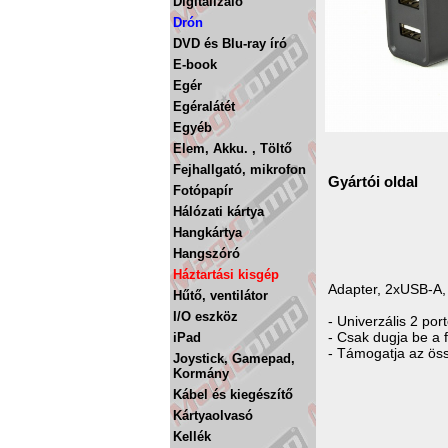
Digitalizáló
Drón
DVD és Blu-ray író
E-book
Egér
Egéralátét
Egyéb
Elem, Akku. , Töltő
Fejhallgató, mikrofon
Gyártói oldal
Fotópapír
Hálózati kártya
Hangkártya
Hangszóró
Háztartási kisgép
Adapter, 2xUSB-A, 
Hűtő, ventilátor
I/O eszköz
- Univerzális 2 por
- Csak dugja be a f
iPad
- Támogatja az ös
Joystick, Gamepad,
Kormány
Kábel és kiegészítő
Kártyaolvasó
Kellék