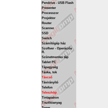
Pendrive - USB Flash
Presenter
Processzor
Projektor
Router
Scanner
SSD
Switch
Számítógép ház
Szoftver - Operációs
R.
Szünetmentes táp
Tablet PC
Tápegység
Táska, tok
Távcső
Távirányító
Telefon
Teleszkóp
Tintapatron
Tisztítóanyag
Toner