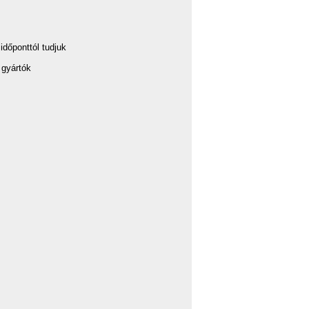
dőponttól tudjuk
 gyártók