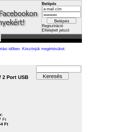
Belépés
Belépés
Regisztráció
Elfelejtett jelszó
rtási időben. Köszönjük megértésüket.
 2 Port USB
r:
7 Ft
54 Ft